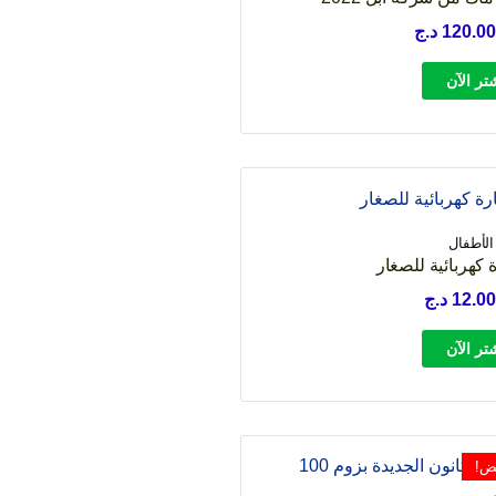
120.00
د.ج
تر الآن
الأطفال
 كهربائية للصغار
12.00
د.ج
تر الآن
ض!