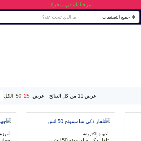
مرحبا بك في متجرك
ن
ا
ص
س
ا
م
ل
ا
ب
ل
ح
ت
ث
ص
ن
ي
ف
عرض ⁦11⁩ من كل النتائج
عرض:
25
50
الكل
أجهزة إلكترونية
أجهزة 
تلفاز ذكي سامسونج 50 انش
جهاز م