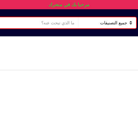
مرحبا بك في متجرك
ن
ا
ص
س
ا
م
ل
ا
ب
ل
ح
ت
ث
ص
ن
ي
ف